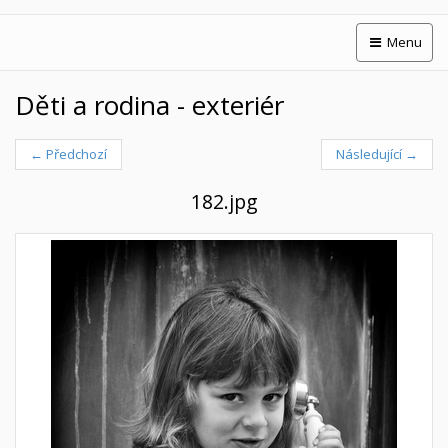
Menu
Děti a rodina - exteriér
← Předchozí
Následující →
182.jpg