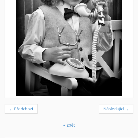
← Předchozí
Následující →
« zpět