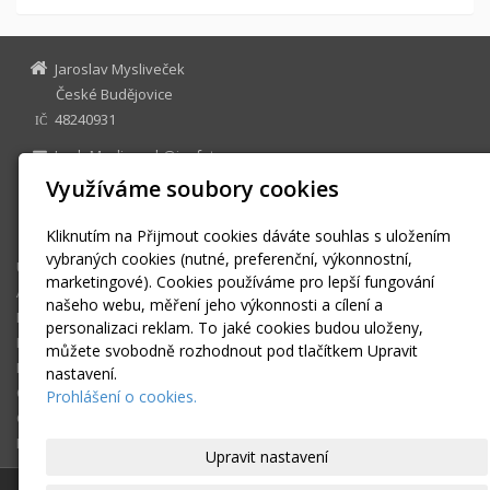
Jaroslav Mysliveček
České Budějovice
48240931
IČ
JardaMyslivecek@jm-foto.cz
www.jm-foto.cz
Využíváme soubory cookies
facebook: JM-foto
+420 732 274 579
Kliknutím na Přijmout cookies dáváte souhlas s uložením
vybraných cookies (nutné, preferenční, výkonnostní,
Úvodní stránka
marketingové). Cookies používáme pro lepší fungování
Akce a novinky
našeho webu, měření jeho výkonnosti a cílení a
Fotogalerie
personalizaci reklam. To jaké cookies budou uloženy,
Reference
můžete svobodně rozhodnout pod tlačítkem Upravit
Facebook
nastavení.
O mně
Prohlášení o cookies.
Ceník
Rychlý kontakt
Upravit nastavení