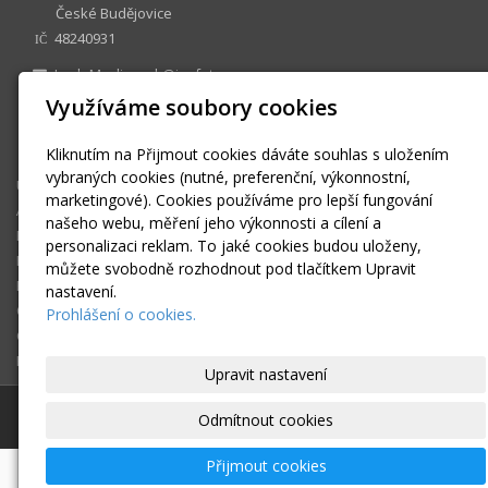
České Budějovice
48240931
IČ
JardaMyslivecek@jm-foto.cz
www.jm-foto.cz
Využíváme soubory cookies
facebook: JM-foto
+420 732 274 579
Kliknutím na Přijmout cookies dáváte souhlas s uložením
vybraných cookies (nutné, preferenční, výkonnostní,
Úvodní stránka
marketingové). Cookies používáme pro lepší fungování
Akce a novinky
našeho webu, měření jeho výkonnosti a cílení a
Fotogalerie
personalizaci reklam. To jaké cookies budou uloženy,
Reference
můžete svobodně rozhodnout pod tlačítkem Upravit
Facebook
nastavení.
O mně
Prohlášení o cookies.
Ceník
Rychlý kontakt
Upravit nastavení
© 2026
Jaroslav Mysliveček
|
Mapa webu
Odmítnout cookies
Přijmout cookies
-
webové stránky
s AI,
doména
a
webhosting
u jediného