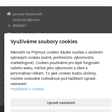
Jaroslav Mysliveček
České Budějovice
48240931
IČ
JardaMyslivecek@jm-foto.cz
www.jm-foto.cz
Využíváme soubory cookies
facebook: JM-foto
+420 732 274 579
Kliknutím na Přijmout cookies dáváte souhlas s uložením
vybraných cookies (nutné, preferenční, výkonnostní,
Úvodní stránka
marketingové). Cookies používáme pro lepší fungování
Akce a novinky
našeho webu, měření jeho výkonnosti a cílení a
Fotogalerie
personalizaci reklam. To jaké cookies budou uloženy,
Reference
můžete svobodně rozhodnout pod tlačítkem Upravit
Facebook
nastavení.
O mně
Prohlášení o cookies.
Ceník
Rychlý kontakt
Upravit nastavení