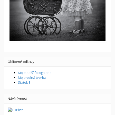
Oblíbené odkazy
Moje další fotogalerie
Moje volná tvorba
Statek 3
Návštěvnost