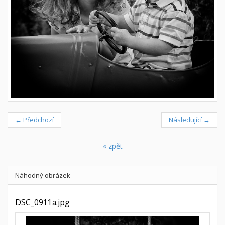
← Předchozí
Následující →
« zpět
Náhodný obrázek
DSC_0911a.jpg