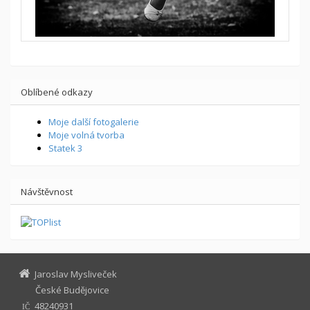
Oblíbené odkazy
Moje další fotogalerie
Moje volná tvorba
Statek 3
Návštěvnost
Jaroslav Mysliveček
České Budějovice
48240931
IČ