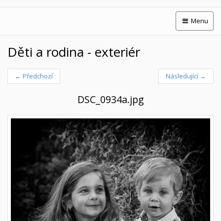
Menu
Děti a rodina - exteriér
← Předchozí
Následující →
DSC_0934a.jpg