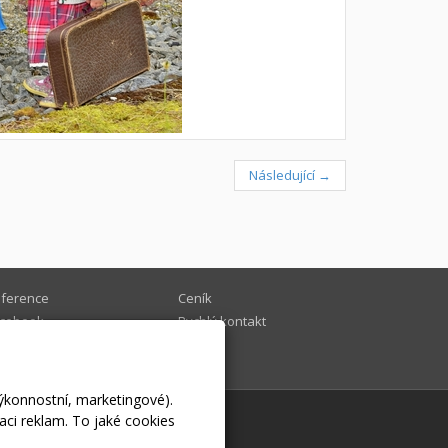
Následující →
ference
Ceník
cebook
Rychlý kontakt
 mně
výkonnostní, marketingové).
aci reklam. To jaké cookies