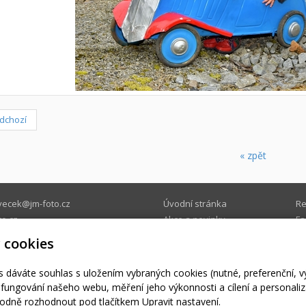
dchozí
« zpět
vecek@jm-foto.cz
Úvodní stránka
Re
o.cz
Akce a novinky
Fa
JM-foto
Fotogalerie
O
 cookies
74 579
s dáváte souhlas s uložením vybraných cookies (nutné, preferenční, 
© 2026
Jaroslav Mysliveček
|
Mapa webu
fungování našeho webu, měření jeho výkonnosti a cílení a personaliz
dně rozhodnout pod tlačítkem Upravit nastavení.