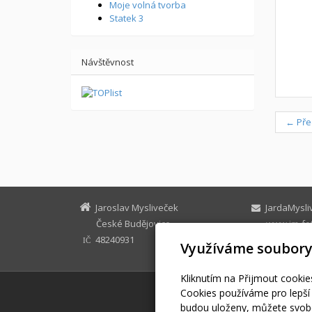
Moje volná tvorba
Statek 3
Návštěvnost
← Pře
Jaroslav Mysliveček
JardaMysli
České Budějovice
www.jm-fot
48240931
facebook: 
IČ
Využíváme soubory
+420 732 2
Kliknutím na Přijmout cookie
Cookies používáme pro lepší 
budou uloženy, můžete svobo