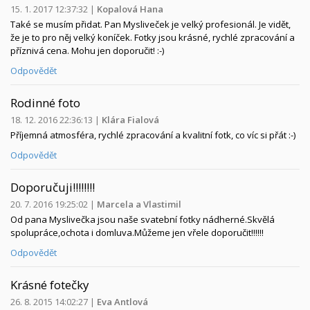
15. 1. 2017 12:37:32
|
Kopalová Hana
Také se musím přidat. Pan Mysliveček je velký profesionál. Je vidět,
že je to pro něj velký koníček. Fotky jsou krásné, rychlé zpracování a
příznivá cena. Mohu jen doporučit! :-)
Odpovědět
Rodinné foto
18. 12. 2016 22:36:13
|
Klára Fialová
Příjemná atmosféra, rychlé zpracování a kvalitní fotk, co víc si přát :-)
Odpovědět
Doporučuji!!!!!!!!
20. 7. 2016 19:25:02
|
Marcela a Vlastimil
Od pana Myslivečka jsou naše svatební fotky nádherné.Skvělá
spolupráce,ochota i domluva.Můžeme jen vřele doporučit!!!!!!
Odpovědět
Krásné fotečky
26. 8. 2015 14:02:27
|
Eva Antlová