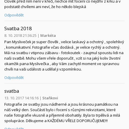
Člověk před ním není v křeči, nechce mít focení co nejdřív z krku a v
podstatě chvílemi ani neví, že ho někdo blejská
Odpovědět
Svatba 2018
8. 10. 2018 21:36:25
|
Markéta
Pan Mysliveček je super člověk , velice laskavý a ochotný , spolehlivý
, komunikativní. Fotografie včas dodává , je velice rychlý a ochotný.
Má na svatbu i vtipnou zábavu - fotokoutek - zaujmul spoustu lidi na
naši svatbě. Mohu všem vřele doporučit , vzít si na jaký koliv životní
okamžik pana Myslivečka , aby Vám zachytil moment ve spravnou
chvíli na vaši události a udělal ji vzpomínkou.
Odpovědět
svatba
13. 10. 2017 14:16:16
|
Staňkovi
Fotografie ze svatby jsou nádherné a jsou krásnou památkou na
náš velký den. Součástí bylo i focení s různými rekvizitami, které
naše fotografie vkusně a příjemně obohatily. Byla to trpělivá a milá
spolupráce. Děkujeme a KAŽDÉMU VŘELE DOPORUČUJEME!!!
Odpovědět