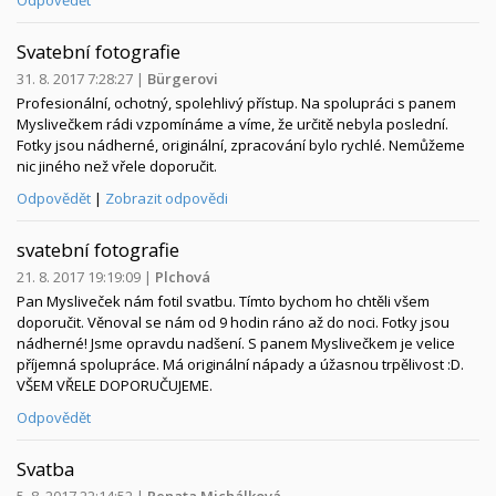
Svatební fotografie
31. 8. 2017 7:28:27
|
Bürgerovi
Profesionální, ochotný, spolehlivý přístup. Na spolupráci s panem
Myslivečkem rádi vzpomínáme a víme, že určitě nebyla poslední.
Fotky jsou nádherné, originální, zpracování bylo rychlé. Nemůžeme
nic jiného než vřele doporučit.
Odpovědět
|
Zobrazit odpovědi
svatební fotografie
21. 8. 2017 19:19:09
|
Plchová
Pan Mysliveček nám fotil svatbu. Tímto bychom ho chtěli všem
doporučit. Věnoval se nám od 9 hodin ráno až do noci. Fotky jsou
nádherné! Jsme opravdu nadšení. S panem Myslivečkem je velice
příjemná spolupráce. Má originální nápady a úžasnou trpělivost :D.
VŠEM VŘELE DOPORUČUJEME.
Odpovědět
Svatba
5. 8. 2017 22:14:52
|
Renata Michálková