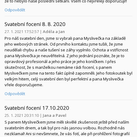
že to nebylo naše poslední setkání. Všem co nejvřeleji doporučuji!!
Odpovědět
Svatební focení 8. 8. 2020
27. 1. 2021 17:52:57
|
Adéla a Jan
Pro náš svatební den, jsme si vybrali pana Myslivečka na základě
jeho webových stránek. Od prvního kontaktu jsme tušili, že jsme
neudělali chybu a naše tušení se záhy vyplnilo. Ochota a vstřícnost
pana Myslivečka je neuvěřitelná. Z jeho jednání poznáte, že je to
opravdový profesionál a jeho práce je jeho koníčkem. I přes
skutečnost, že s manželkou nemáme rádi focení, s panem
Myslivečkem jsme na tento fakt úplně zapomněli. Jeho fotokoutek byl
velkým hitem, celý svatební den byl perfektní a pana Myslivečka
vřele doporučujeme.
Odpovědět
Svatební focení 17.10.2020
25. 1. 2021 20:31:10
|
Jana a Pavel
S panem Myslivečkem jsme měli skvělé zkušenosti ještě před naším
svatebním dnem, a tak byl pro nás jasnou volbou. Rozhodně nás
nezklamal! Ani si nevšimnete, že vás fotí, ale při prohlížení fotografií