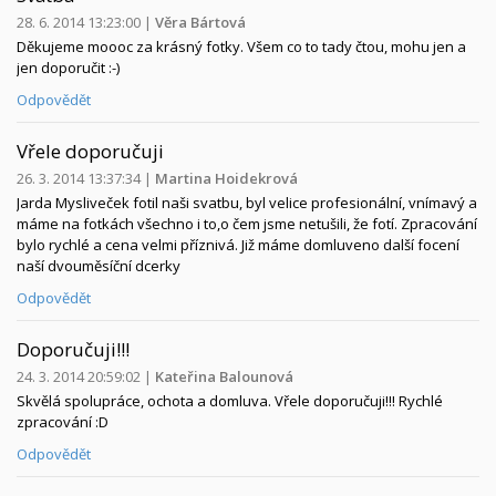
28. 6. 2014 13:23:00
|
Věra Bártová
Děkujeme moooc za krásný fotky. Všem co to tady čtou, mohu jen a
jen doporučit :-)
Odpovědět
Vřele doporučuji
26. 3. 2014 13:37:34
|
Martina Hoidekrová
Jarda Mysliveček fotil naši svatbu, byl velice profesionální, vnímavý a
máme na fotkách všechno i to,o čem jsme netušili, že fotí. Zpracování
bylo rychlé a cena velmi příznivá. Již máme domluveno další focení
naší dvouměsíční dcerky
Odpovědět
Doporučuji!!!
24. 3. 2014 20:59:02
|
Kateřina Balounová
Skvělá spolupráce, ochota a domluva. Vřele doporučuji!!! Rychlé
zpracování :D
Odpovědět