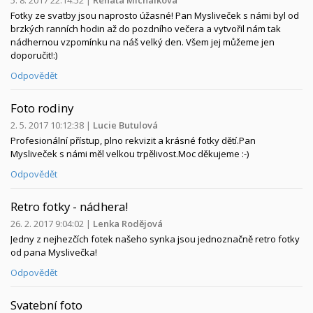
Fotky ze svatby jsou naprosto úžasné! Pan Mysliveček s námi byl od
brzkých ranních hodin až do pozdního večera a vytvořil nám tak
nádhernou vzpomínku na náš velký den. Všem jej můžeme jen
doporučit!:)
Odpovědět
Foto rodiny
2. 5. 2017 10:12:38
|
Lucie Butulová
Profesionální přístup, plno rekvizit a krásné fotky dětí.Pan
Mysliveček s námi měl velkou trpělivost.Moc děkujeme :-)
Odpovědět
Retro fotky - nádhera!
26. 2. 2017 9:04:02
|
Lenka Rodějová
Jedny z nejhezčích fotek našeho synka jsou jednoznačně retro fotky
od pana Myslivečka!
Odpovědět
Svatební foto