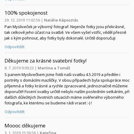
100% spokojenost
29. 12. 2019 11:02:56
|
Natálie Káposztás
Pan Mysliveček je výborný fotograf. Nejenže fotky jsou překrásné,
tak celkově jeho účast na svatbě. Ve všem vyšel vstříc, věděl přesně
jak s kým pohnout, aby fotky byly dokonalé. Určitě doporučuji
Odpovědět
Děkujeme za krásné svatební fotky!
8. 7. 2019 9:09:23
|
Martina a Tomáš
S panem Myslivečkem jsme fotili naši svatbu 4.5.2019 a předtím i
portréty s domácími mazlíčky. V obou případech byla spolupráce moc
příjemná a fotky krásné a rychle zpracované, jednoznačně můžeme
doporučit!! Focení svatby určitě nebylo naším posledním setkáním, při
dalších důležitých životních situacích máme ověřeného výborného
fotografa, ke kterému se budeme rádi vracet :-) !
Odpovědět
Moooc děkujeme
3. 1. 2019 15:36:56
|
Kateřina