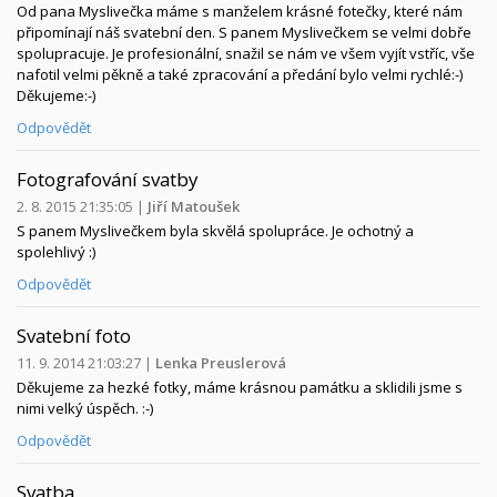
Od pana Myslivečka máme s manželem krásné fotečky, které nám
připomínají náš svatební den. S panem Myslivečkem se velmi dobře
spolupracuje. Je profesionální, snažil se nám ve všem vyjít vstříc, vše
nafotil velmi pěkně a také zpracování a předání bylo velmi rychlé:-)
Děkujeme:-)
Odpovědět
Fotografování svatby
2. 8. 2015 21:35:05
|
Jiří Matoušek
S panem Myslivečkem byla skvělá spolupráce. Je ochotný a
spolehlivý :)
Odpovědět
Svatební foto
11. 9. 2014 21:03:27
|
Lenka Preuslerová
Děkujeme za hezké fotky, máme krásnou památku a sklidili jsme s
nimi velký úspěch. :-)
Odpovědět
Svatba