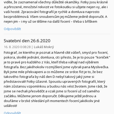
vidíte, že zaznamenal všechny důležité okamžiky. Fotky jsou krásné
a přirozené, množství rekvizit ve fotokoutku si užijete nejen vy, ale i
vaši hosté. Zpracování fotografií je rychlé a domluva naprosto
bezproblémová. Všem snoubencům jej můžeme jedině doporučit. A
nejen jim – i my už se těšíme na další focení – třeba s bříškem
Odpovědět
Svatební den 26.6.2020
16. 8. 2020 0:08:28
|
Lukáš Mokrý
Fotograf, ze kterého je poznat a hlavně cítit vášeň, smysl pro focení,
pokora, skvělé jednání, domluva, cit i přesto, že je to pouze "koníček"
je to pravé pro každého z Vás, kteří třeba váhají nad výběrem
fotografa. Bez jakéhokoliv rozmýšlení jsme vybrali pana Myslivečka.
Byli jsme mile překvapeni a co můžeme ze srdce říct je to, že bez
takového fotografa by náš den D nebyl takový jaký jsme si
představovali! Fotky úžasné. Spoustu upravených fotografií, který
nám zůstanou vzpomínkou a budou nás vést životem. Jsme rádi, že
jsme se nechali přesvědčit a vzali jsme si focení už od samého
začátku. Můžeme jenom doporučit. Děkujeme ještě jednou a
doufáme v brzké shledání při momentech focení jakékoliv jiné
události!
Odpovědět