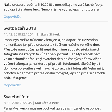
Naše svatba proběhla 5.10.2018 a moc děkujeme za úžasné fotky,
spolupráci a atmosféru. Nemohli jsme vybrat lepšího fotografa.
Odpovědět
Svatba září 2018
14. 12. 2018 22:10:51
|
Eliška a Slávek
Pana Myslivečka můžeme všem jen a jen doporučit! Bezvadná
komunikace jak před svatbou tak i během našeho velkého dne.
Přestože nám počasí příliš nepřálo, máme spoustu překrásných
fotografií, na kterých to vůbec není poznat. Pan Mysliveček nám
velmi ochotně nafotil celý svatební den od časných příprav až po
večerní afterparty, na kterou připravil i fotokoutek. Skvělá byla i
domluva po svatbě a velmi rychlé zpracování fotografií. Velmi milý,
ochotný a naprosto profesionální fotograf, lepšího jsme si nemohli
přát. Děkujeme.
Odpovědět
Svatební foto
8. 11. 2018 20:22:45
|
Markéta a Petr
Pana Myslivečka musíme pochválit především za jeho osobnost.