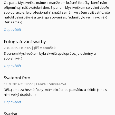
Od pana Myslivečka máme s manželem krásné fotečky, které nám
připomínají náš svatební den. S panem Myslivečkem se velmi dobře
spolupracuje. Je profesionální, snažil se nám ve všem vyjít vstříc, vše
nafotil velmi pěkně a také zpracování a předání bylo velmi rychlé:-)
Děkujeme:-)
Odpovědět
Fotografování svatby
2. 8. 2015 21:35:05
|
Jiří Matoušek
S panem Myslivečkem byla skvělá spolupráce. Je ochotný a
spolehlivý :)
Odpovědět
Svatební foto
11. 9. 2014 21:03:27
|
Lenka Preuslerová
Děkujeme za hezké fotky, máme krásnou památku a sklidili jsme s
nimi velký úspěch. :-)
Odpovědět
Svatba