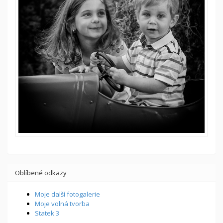
Oblíbené odkazy
Moje další fotogalerie
Moje volná tvorba
Statek 3