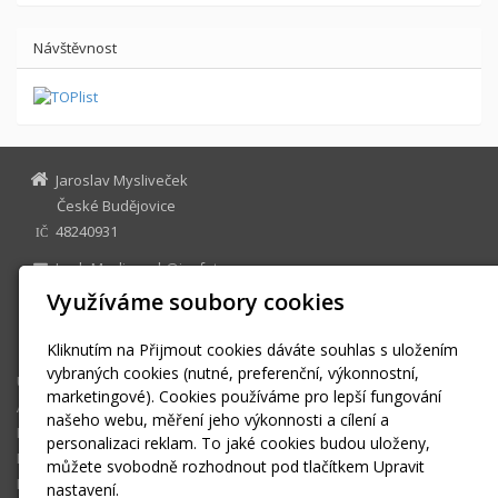
Návštěvnost
Jaroslav Mysliveček
České Budějovice
48240931
IČ
JardaMyslivecek@jm-foto.cz
www.jm-foto.cz
Využíváme soubory cookies
facebook: JM-foto
+420 732 274 579
Kliknutím na Přijmout cookies dáváte souhlas s uložením
vybraných cookies (nutné, preferenční, výkonnostní,
Úvodní stránka
marketingové). Cookies používáme pro lepší fungování
Akce a novinky
našeho webu, měření jeho výkonnosti a cílení a
Fotogalerie
personalizaci reklam. To jaké cookies budou uloženy,
Reference
můžete svobodně rozhodnout pod tlačítkem Upravit
Facebook
nastavení.