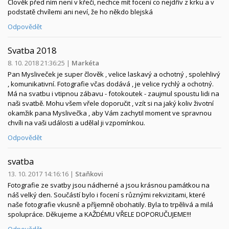
Člověk před ním není v křeči, nechce mít focení co nejdřív z krku a v
podstatě chvílemi ani neví, že ho někdo blejská
Odpovědět
Svatba 2018
8. 10. 2018 21:36:25
|
Markéta
Pan Mysliveček je super člověk , velice laskavý a ochotný , spolehlivý
, komunikativní. Fotografie včas dodává , je velice rychlý a ochotný.
Má na svatbu i vtipnou zábavu - fotokoutek - zaujmul spoustu lidi na
naši svatbě. Mohu všem vřele doporučit , vzít si na jaký koliv životní
okamžik pana Myslivečka , aby Vám zachytil moment ve spravnou
chvíli na vaši události a udělal ji vzpomínkou.
Odpovědět
svatba
13. 10. 2017 14:16:16
|
Staňkovi
Fotografie ze svatby jsou nádherné a jsou krásnou památkou na
náš velký den. Součástí bylo i focení s různými rekvizitami, které
naše fotografie vkusně a příjemně obohatily. Byla to trpělivá a milá
spolupráce. Děkujeme a KAŽDÉMU VŘELE DOPORUČUJEME!!!
Odpovědět