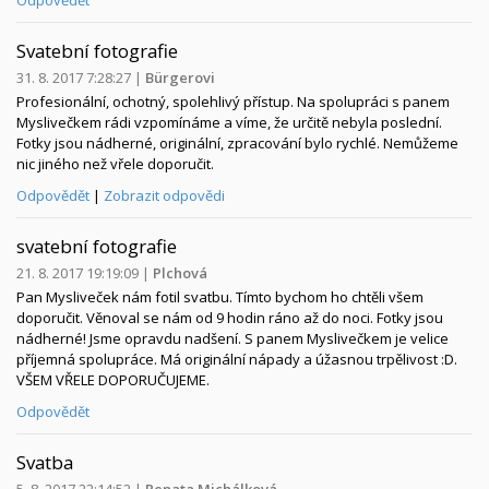
Svatební fotografie
31. 8. 2017 7:28:27
|
Bürgerovi
Profesionální, ochotný, spolehlivý přístup. Na spolupráci s panem
Myslivečkem rádi vzpomínáme a víme, že určitě nebyla poslední.
Fotky jsou nádherné, originální, zpracování bylo rychlé. Nemůžeme
nic jiného než vřele doporučit.
Odpovědět
|
Zobrazit odpovědi
svatební fotografie
21. 8. 2017 19:19:09
|
Plchová
Pan Mysliveček nám fotil svatbu. Tímto bychom ho chtěli všem
doporučit. Věnoval se nám od 9 hodin ráno až do noci. Fotky jsou
nádherné! Jsme opravdu nadšení. S panem Myslivečkem je velice
příjemná spolupráce. Má originální nápady a úžasnou trpělivost :D.
VŠEM VŘELE DOPORUČUJEME.
Odpovědět
Svatba
5. 8. 2017 22:14:52
|
Renata Michálková