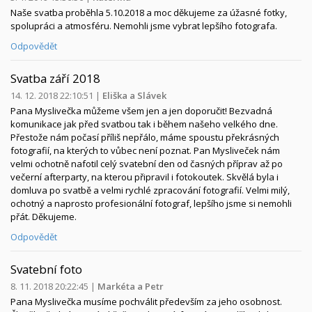
Naše svatba proběhla 5.10.2018 a moc děkujeme za úžasné fotky,
spolupráci a atmosféru. Nemohli jsme vybrat lepšího fotografa.
Odpovědět
Svatba září 2018
14. 12. 2018 22:10:51
|
Eliška a Slávek
Pana Myslivečka můžeme všem jen a jen doporučit! Bezvadná
komunikace jak před svatbou tak i během našeho velkého dne.
Přestože nám počasí příliš nepřálo, máme spoustu překrásných
fotografií, na kterých to vůbec není poznat. Pan Mysliveček nám
velmi ochotně nafotil celý svatební den od časných příprav až po
večerní afterparty, na kterou připravil i fotokoutek. Skvělá byla i
domluva po svatbě a velmi rychlé zpracování fotografií. Velmi milý,
ochotný a naprosto profesionální fotograf, lepšího jsme si nemohli
přát. Děkujeme.
Odpovědět
Svatební foto
8. 11. 2018 20:22:45
|
Markéta a Petr
Pana Myslivečka musíme pochválit především za jeho osobnost.