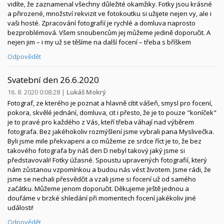
vidíte, že zaznamenal všechny důležité okamžiky. Fotky jsou krásné
a přirozené, množství rekvizit ve fotokoutku si užijete nejen vy, ale i
vaši hosté. Zpracování fotografií je rychlé a domluva naprosto
bezproblémová. Všem snoubencům jej můžeme jedině doporučit. A
nejen jim – i my už se těšíme na další focení – třeba s bříškem
Odpovědět
Svatební den 26.6.2020
16. 8. 2020 0:08:28
|
Lukáš Mokrý
Fotograf, ze kterého je poznat a hlavně cítit vášeň, smysl pro focení,
pokora, skvělé jednání, domluva, cit i přesto, že je to pouze "koníček"
je to pravé pro každého z Vás, kteří třeba váhají nad výběrem
fotografa. Bez jakéhokoliv rozmýšlení jsme vybrali pana Myslivečka.
Byli jsme mile překvapeni a co můžeme ze srdce říct je to, že bez
takového fotografa by náš den D nebyl takový jaký jsme si
představovali! Fotky úžasné. Spoustu upravených fotografií, který
nám zůstanou vzpomínkou a budou nás vést životem. Jsme rádi, že
jsme se nechali přesvědčit a vzali jsme si focení už od samého
začátku. Můžeme jenom doporučit. Děkujeme ještě jednou a
doufáme v brzké shledání při momentech focení jakékoliv jiné
události!
Odpovědět