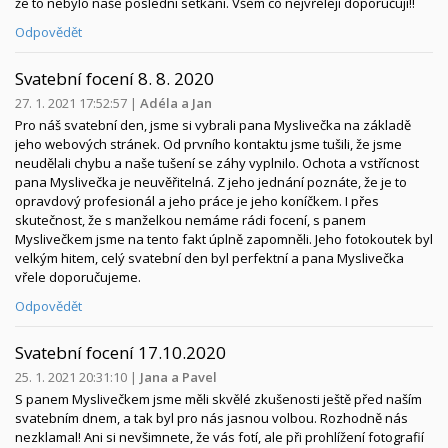
že to nebylo naše poslední setkání. Všem co nejvřeleji doporučuji!!
Odpovědět
Svatební focení 8. 8. 2020
27. 1. 2021 17:52:57
|
Adéla a Jan
Pro náš svatební den, jsme si vybrali pana Myslivečka na základě
jeho webových stránek. Od prvního kontaktu jsme tušili, že jsme
neudělali chybu a naše tušení se záhy vyplnilo. Ochota a vstřícnost
pana Myslivečka je neuvěřitelná. Z jeho jednání poznáte, že je to
opravdový profesionál a jeho práce je jeho koníčkem. I přes
skutečnost, že s manželkou nemáme rádi focení, s panem
Myslivečkem jsme na tento fakt úplně zapomněli. Jeho fotokoutek byl
velkým hitem, celý svatební den byl perfektní a pana Myslivečka
vřele doporučujeme.
Odpovědět
Svatební focení 17.10.2020
25. 1. 2021 20:31:10
|
Jana a Pavel
S panem Myslivečkem jsme měli skvělé zkušenosti ještě před naším
svatebním dnem, a tak byl pro nás jasnou volbou. Rozhodně nás
nezklamal! Ani si nevšimnete, že vás fotí, ale při prohlížení fotografií