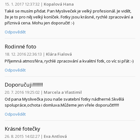
15. 1. 2017 12:37:32
|
Kopalová Hana
Také se musím přidat. Pan Mysliveček je velký profesionál. Je vidět,
že je to pro něj velký koníček. Fotky jsou krásné, rychlé zpracování a
příznivá cena. Mohu jen doporučit! :-)
Odpovědět
Rodinné foto
18. 12. 2016 22:36:13
|
Klára Fialová
Příjemná atmosféra, rychlé zpracování a kvalitní fotk, co víc si přát :-)
Odpovědět
Doporučuji!!!!!!!!
20. 7. 2016 19:25:02
|
Marcela a Vlastimil
Od pana Myslivečka jsou naše svatební fotky nádherné.Skvělá
spolupráce,ochota i domluva.Můžeme jen vřele doporučit!!!!!!
Odpovědět
Krásné fotečky
26. 8. 2015 14:02:27
|
Eva Antlová