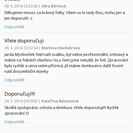
28. 6. 2014 13:23:00
|
Věra Bártová
Děkujeme moooc za krásný fotky. Všem co to tady čtou, mohu jen a
jen doporučit :-)
Odpovědět
Vřele doporučuji
26. 3. 2014 13:37:34
|
Martina Hoidekrová
Jarda Mysliveček fotil naši svatbu, byl velice profesionální, vnímavý a
máme na fotkách všechno i to,o čem jsme netušili, že fotí. Zpracování
bylo rychlé a cena velmi příznivá. Již máme domluveno další focení
naší dvouměsíční dcerky
Odpovědět
Doporučuji!!!
24. 3. 2014 20:59:02
|
Kateřina Balounová
Skvělá spolupráce, ochota a domluva. Vřele doporučuji!!! Rychlé
zpracování :D
Odpovědět