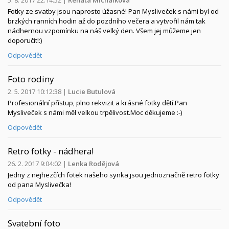
Fotky ze svatby jsou naprosto úžasné! Pan Mysliveček s námi byl od
brzkých ranních hodin až do pozdního večera a vytvořil nám tak
nádhernou vzpomínku na náš velký den. Všem jej můžeme jen
doporučit!:)
Odpovědět
Foto rodiny
2. 5. 2017 10:12:38
|
Lucie Butulová
Profesionální přístup, plno rekvizit a krásné fotky dětí.Pan
Mysliveček s námi měl velkou trpělivost.Moc děkujeme :-)
Odpovědět
Retro fotky - nádhera!
26. 2. 2017 9:04:02
|
Lenka Rodějová
Jedny z nejhezčích fotek našeho synka jsou jednoznačně retro fotky
od pana Myslivečka!
Odpovědět
Svatební foto