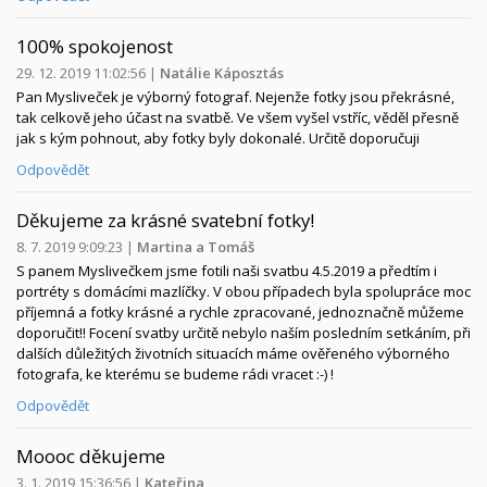
100% spokojenost
29. 12. 2019 11:02:56
|
Natálie Káposztás
Pan Mysliveček je výborný fotograf. Nejenže fotky jsou překrásné,
tak celkově jeho účast na svatbě. Ve všem vyšel vstříc, věděl přesně
jak s kým pohnout, aby fotky byly dokonalé. Určitě doporučuji
Odpovědět
Děkujeme za krásné svatební fotky!
8. 7. 2019 9:09:23
|
Martina a Tomáš
S panem Myslivečkem jsme fotili naši svatbu 4.5.2019 a předtím i
portréty s domácími mazlíčky. V obou případech byla spolupráce moc
příjemná a fotky krásné a rychle zpracované, jednoznačně můžeme
doporučit!! Focení svatby určitě nebylo naším posledním setkáním, při
dalších důležitých životních situacích máme ověřeného výborného
fotografa, ke kterému se budeme rádi vracet :-) !
Odpovědět
Moooc děkujeme
3. 1. 2019 15:36:56
|
Kateřina