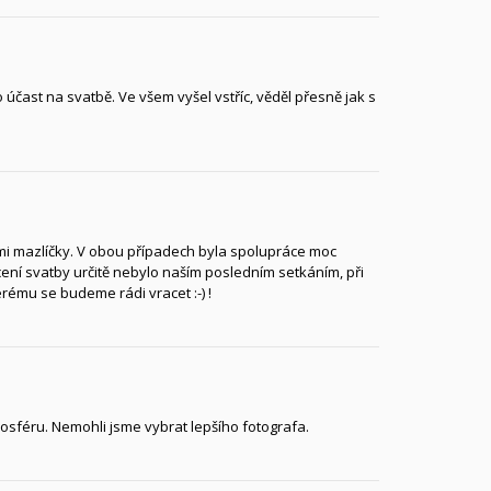
účast na svatbě. Ve všem vyšel vstříc, věděl přesně jak s
ími mazlíčky. V obou případech byla spolupráce moc
ní svatby určitě nebylo naším posledním setkáním, při
rému se budeme rádi vracet :-) !
sféru. Nemohli jsme vybrat lepšího fotografa.