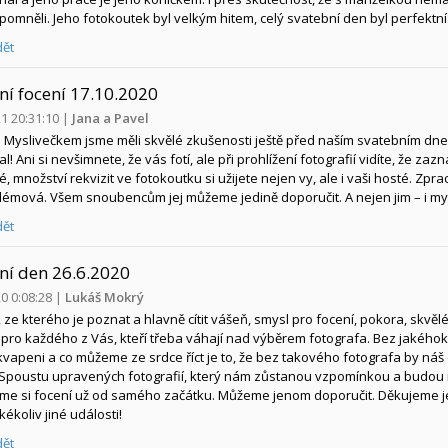
pomněli. Jeho fotokoutek byl velkým hitem, celý svatební den byl perfekt
ět
ní focení 17.10.2020
21 20:31:10
|
Jana a Pavel
Myslivečkem jsme měli skvělé zkušenosti ještě před naším svatebním dne
! Ani si nevšimnete, že vás fotí, ale při prohlížení fotografií vidíte, že 
, množství rekvizit ve fotokoutku si užijete nejen vy, ale i vaši hosté. Zpr
émová. Všem snoubencům jej můžeme jedině doporučit. A nejen jim – i my u
ět
ní den 26.6.2020
20 0:08:28
|
Lukáš Mokrý
 ze kterého je poznat a hlavně cítit vášeň, smysl pro focení, pokora, skvělé 
 pro každého z Vás, kteří třeba váhají nad výběrem fotografa. Bez jakéhoko
kvapeni a co můžeme ze srdce říct je to, že bez takového fotografa by náš 
Spoustu upravených fotografií, který nám zůstanou vzpomínkou a budou ná
jsme si focení už od samého začátku. Můžeme jenom doporučit. Děkujeme 
kékoliv jiné události!
ět