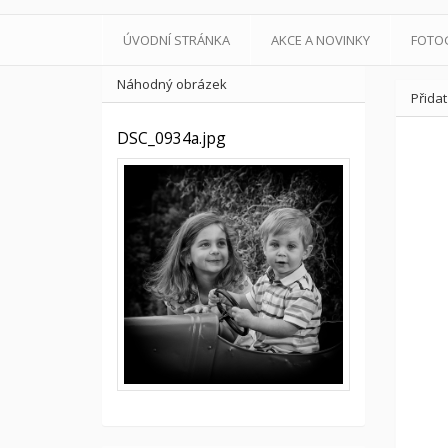
ÚVODNÍ STRÁNKA
AKCE A NOVINKY
FOTO
Náhodný obrázek
Přida
DSC_0934a.jpg