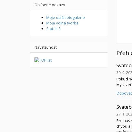
Oblíbené odkazy
Moje další fotogalerie
Moje volná tvorba
Statek 3
Návštěvnost
Přehl
Svateb
30. 9. 20
Pokud ně
Mysliveč
Odpověd
Svateb
27. 1. 20
Pro náš 
chybu a 
profesio