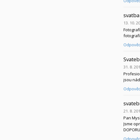
Odpověd
svatba
13. 10. 2
Fotograf
fotograf
Odpověd
Svateb
31. 8. 20
Profesio
jsou nád
Odpově
svateb
21. 8. 20
Pan Mysl
Jsme opr
DOPORU
Odpověd