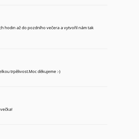
ch hodin až do pozdního večera a vytvořil nám tak
elkou trpělivost.Moc děkujeme :-)
ivečka!