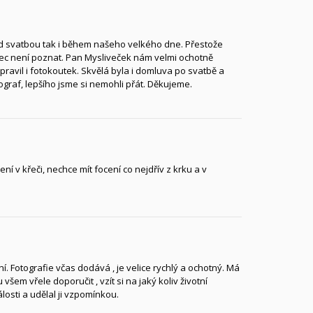
 svatbou tak i během našeho velkého dne. Přestože
bec není poznat. Pan Mysliveček nám velmi ochotně
pravil i fotokoutek. Skvělá byla i domluva po svatbě a
ograf, lepšího jsme si nemohli přát. Děkujeme.
 v křeči, nechce mít focení co nejdřív z krku a v
ní. Fotografie včas dodává , je velice rychlý a ochotný. Má
šem vřele doporučit , vzít si na jaký koliv životní
osti a udělal ji vzpomínkou.