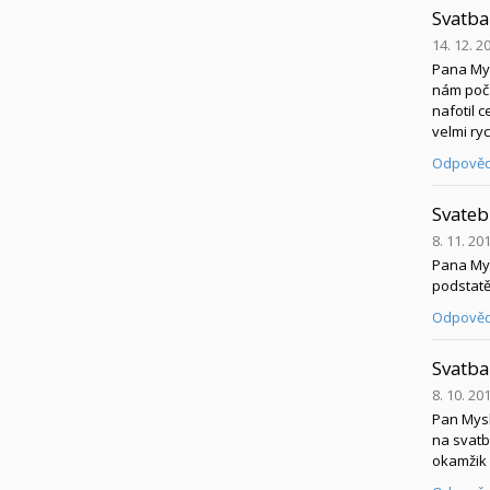
Svatba
14. 12. 2
Pana Mys
nám poča
nafotil 
velmi ry
Odpověd
Svateb
8. 11. 20
Pana Mys
podstatě
Odpověd
Svatba
8. 10. 20
Pan Mysli
na svatbu
okamžik 