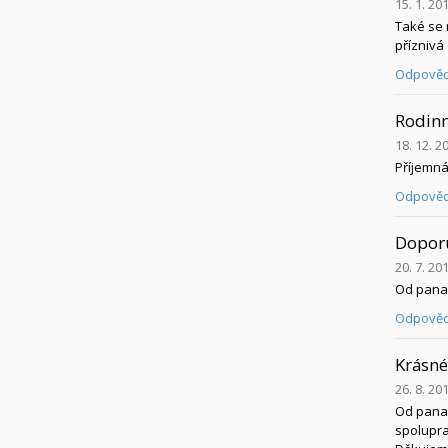
15. 1. 20
Také se m
příznivá 
Odpověd
Rodinn
18. 12. 2
Příjemná 
Odpověd
Doporuč
20. 7. 20
Od pana 
Odpověd
Krásné
26. 8. 20
Od pana 
spoluprac