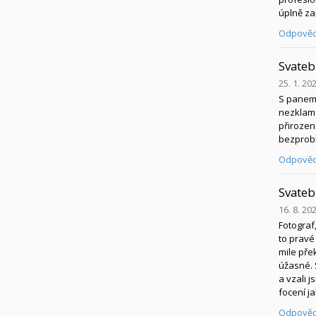
úplně za
Odpověd
Svateb
25. 1. 20
S panem 
nezklamal
přirozené
bezprobl
Odpověd
Svateb
16. 8. 20
Fotograf,
to pravé
mile pře
úžasné. 
a vzali 
focení ja
Odpověd