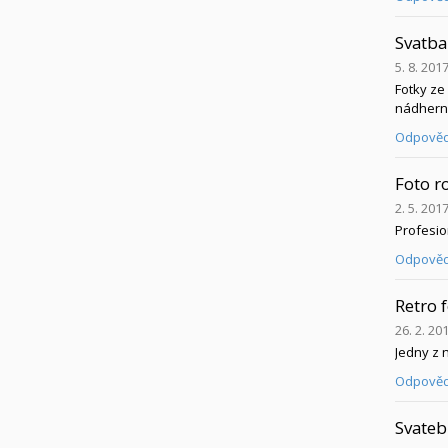
Svatba
5. 8. 201
Fotky ze
nádherno
Odpověd
Foto r
2. 5. 201
Profesion
Odpověd
Retro f
26. 2. 20
Jedny z 
Odpověd
Svateb