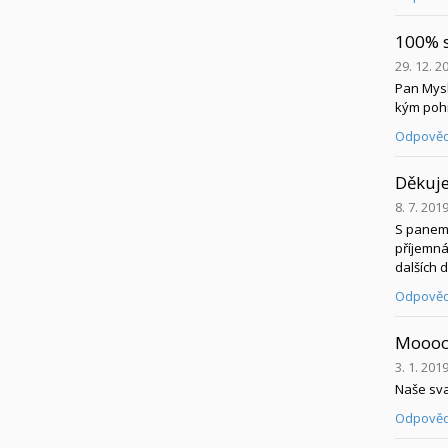
100% 
29. 12. 2
Pan Mysl
kým pohn
Odpověd
Děkuje
8. 7. 201
S panem 
příjemná
dalších 
Odpověd
Moooc
3. 1. 201
Naše sva
Odpověd