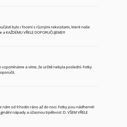
ástí bylo i focení s různými rekvizitami, které naše
ujeme a KAŽDÉMU VŘELE DOPORUČUJEME!!!
i vzpomínáme a víme, že určitě nebyla poslední. Fotky
oporučit.
e nám od 9 hodin ráno až do noci. Fotky jsou nádherné!
ginální nápady a úžasnou trpělivost :D. VŠEM VŘELE