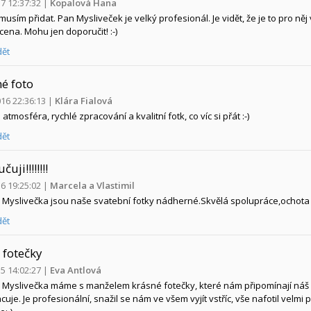
17 12:37:32
|
Kopalová Hana
usím přidat. Pan Mysliveček je velký profesionál. Je vidět, že je to pro něj
cena. Mohu jen doporučit! :-)
ět
é foto
016 22:36:13
|
Klára Fialová
atmosféra, rychlé zpracování a kvalitní fotk, co víc si přát :-)
ět
uji!!!!!!!!
16 19:25:02
|
Marcela a Vlastimil
Myslivečka jsou naše svatební fotky nádherné.Skvělá spolupráce,ochota i 
ět
 fotečky
15 14:02:27
|
Eva Antlová
Myslivečka máme s manželem krásné fotečky, které nám připomínají náš
uje. Je profesionální, snažil se nám ve všem vyjít vstříc, vše nafotil velmi