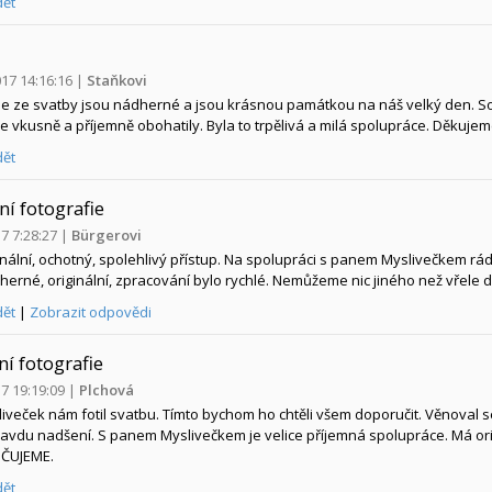
ět
017 14:16:16
|
Staňkovi
ie ze svatby jsou nádherné a jsou krásnou památkou na náš velký den. Souč
ie vkusně a příjemně obohatily. Byla to trpělivá a milá spolupráce. Děk
ět
ní fotografie
17 7:28:27
|
Bürgerovi
nální, ochotný, spolehlivý přístup. Na spolupráci s panem Myslivečkem rád
herné, originální, zpracování bylo rychlé. Nemůžeme nic jiného než vřele d
dět
|
Zobrazit odpovědi
ní fotografie
17 19:19:09
|
Plchová
iveček nám fotil svatbu. Tímto bychom ho chtěli všem doporučit. Věnoval s
avdu nadšení. S panem Myslivečkem je velice příjemná spolupráce. Má ori
ČUJEME.
ět