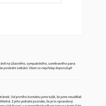
te právě na úžasného, sympatického, usměvavého pana
 poslední setkání. Všem co nejvřeleji doporučuji!!
ránek. Od prvního kontaktu jsme tušili, že jsme neudělali
řitelná. Z jeho jednání poznáte, že je to opravdový
áme rádi focení, s panem Myslivečkem jsme na tento fakt