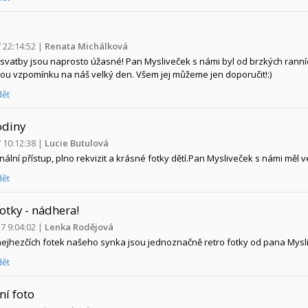
7 22:14:52
|
Renata Michálková
 svatby jsou naprosto úžasné! Pan Mysliveček s námi byl od brzkých ranní
u vzpomínku na náš velký den. Všem jej můžeme jen doporučit!:)
ět
odiny
7 10:12:38
|
Lucie Butulová
ální přístup, plno rekvizit a krásné fotky dětí.Pan Mysliveček s námi měl v
ět
otky - nádhera!
17 9:04:02
|
Lenka Rodějová
nejhezčích fotek našeho synka jsou jednoznačně retro fotky od pana Mysl
ět
ní foto