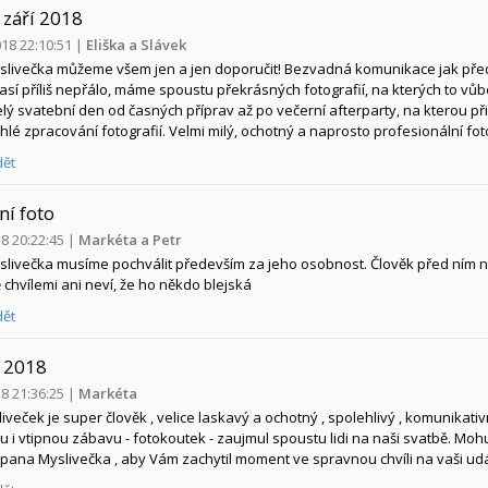
 září 2018
018 22:10:51
|
Eliška a Slávek
livečka můžeme všem jen a jen doporučit! Bezvadná komunikace jak před
sí příliš nepřálo, máme spoustu překrásných fotografií, na kterých to vů
celý svatební den od časných příprav až po večerní afterparty, na kterou při
chlé zpracování fotografií. Velmi milý, ochotný a naprosto profesionální fot
ět
ní foto
18 20:22:45
|
Markéta a Petr
livečka musíme pochválit především za jeho osobnost. Člověk před ním není
 chvílemi ani neví, že ho někdo blejská
ět
 2018
18 21:36:25
|
Markéta
veček je super člověk , velice laskavý a ochotný , spolehlivý , komunikativ
 i vtipnou zábavu - fotokoutek - zaujmul spoustu lidi na naši svatbě. Mohu v
pana Myslivečka , aby Vám zachytil moment ve spravnou chvíli na vaši udál