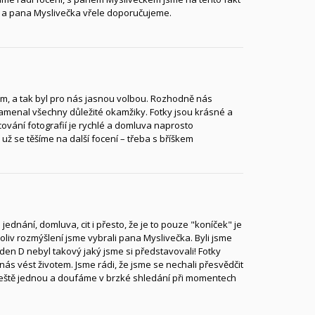
ní a pana Myslivečka vřele doporučujeme.
m, a tak byl pro nás jasnou volbou. Rozhodně nás
zaznamenal všechny důležité okamžiky. Fotky jsou krásné a
acování fotografií je rychlé a domluva naprosto
ž se těšíme na další focení – třeba s bříškem
jednání, domluva, cit i přesto, že je to pouze "koníček" je
liv rozmýšlení jsme vybrali pana Myslivečka. Byli jsme
den D nebyl takový jaký jsme si představovali! Fotky
s vést životem. Jsme rádi, že jsme se nechali přesvědčit
ještě jednou a doufáme v brzké shledání při momentech