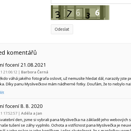
ed komentářů
ní focení 21.08.2021
21 21:06:12
|
Barbora Černá
kdo váhá jakého fotografa oslovit, už nemusíte hledat dál, narazily js
ka. Díky panu Myslivečkovi mám nádherné fotky. Doufám, že to nebylo naše
ět
ní focení 8. 8. 2020
21 17:52:57
|
Adéla a Jan
svatební den, jsme si vybrali pana Myslivečka na základě jeho webových st
naše tušení se záhy vyplnilo. Ochota a vstřícnost pana Myslivečka je neuvě
nál a jeho práce je jeho koníčkem. I přes skutečnost, že s manželkou nem