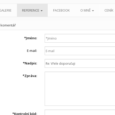
GALERIE
REFERENCE
FACEBOOK
O MNĚ
CENÍK
t komentář
*
Jméno:
E-mail:
*
Nadpis:
*
Zpráva:
*
Kontrolní kód: