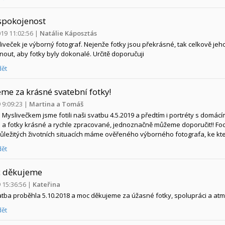
spokojenost
019 11:02:56
|
Natálie Káposztás
iveček je výborný fotograf. Nejenže fotky jsou překrásné, tak celkově jeho 
out, aby fotky byly dokonalé. Určitě doporučuji
ět
me za krásné svatební fotky!
9 9:09:23
|
Martina a Tomáš
Myslivečkem jsme fotili naši svatbu 4.5.2019 a předtím i portréty s domác
 a fotky krásné a rychle zpracované, jednoznačně můžeme doporučit!! Foce
důležitých životních situacích máme ověřeného výborného fotografa, ke kte
ět
 děkujeme
9 15:36:56
|
Kateřina
tba proběhla 5.10.2018 a moc děkujeme za úžasné fotky, spolupráci a atmo
ět